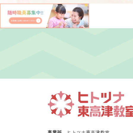
事業所
ヒトツナ東高津教室